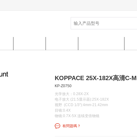
中心
熱銷產品
公司介绍
常见问题 & 帮助
售
KOPPACE 25X-182X高清C
KP-Z0750
光学放大：0.28X-2X
电子放大 (21.5显示器):25X-182X
视野 (CCD 1/3"):4mm-21.42mm
目镜:0.4X
物镜:0.7X-5X 连续变倍物镜
有問題嗎？