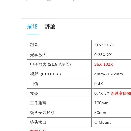
描述
評論
型号
KP-Z0750
光学放大
0.28X-2X
电子放大 (21.5显示器)
25X-182X
视野 (CCD 1/3")
4mm-21.42mm
目镜
0.4X
物镜
0.7X-5X
连续变倍物
工作距离
100mm
镜头安装尺寸
50mm
镜头接口
C-Mount