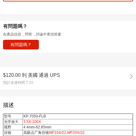
有問題嗎？
在產品信息，問答，評論中查找答案
有問題嗎？
$120.00
到
美國 通過 UPS
預計送達時間:
7-15
描述
型号
KP-7050-FLB
光学放大
3.5X-100X
视野
4.4mm-62.85mm
目镜
高眼点广角目镜
WF10X/22,WF20X/10