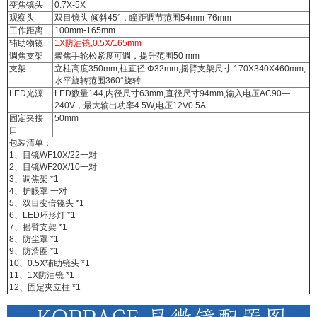
变焦镜头
0.7X-5X
观察头
双目镜头 倾斜45°，瞳距调节范围54mm-76mm
工作距离
100mm-165mm
辅助物镜
1X防油镜,0.5X/165mm
调焦支架
聚焦手轮松紧度可调，提升范围50 mm
支架
立柱高度350mm,柱直径 Φ32mm,摇臂支架尺寸:170X340X460mm,
水平旋转范围360°旋转
LED光源
LED数量144,内径尺寸63mm,直径尺寸94mm,输入电压AC90—
240V，最大输出功率4.5W,电压12V0.5A
固定夹接
50mm
口
包装清单：
1、目镜WF10X/22一对
2、目镜WF20X/10一对
3、调焦架 *1
4、护眼罩 一对
5、双目变倍镜头 *1
6、LED环形灯 *1
7、摇臂支架 *1
8、防尘罩 *1
9、防滑圈 *1
10、0.5X辅助镜头 *1
11、1X防油镜 *1
12、固定夹立柱 *1