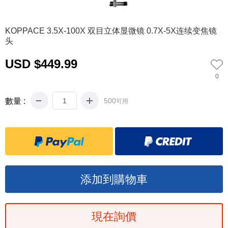
0
1
2
3
4
5
6
7
8
9
10
KOPPACE 3.5X-100X 双目立体显微镜 0.7X-5X连续变焦镜
头
USD $449.99
0
數量 :
500
可用
現在詢價