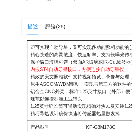
描述
評論(25)
即可实现自动导星，又可实现多功能照相功能的(
精心挑选的高灵敏度、快速帧率、支持长曝光传
保护窗口玻璃可选（双面AR玻璃或IR-Cut滤波器
内嵌ST4自动导星接口，方便连接自动导星仪
精致的天文照相软件支持视频预览、录像与处理，
原生ASCOM/WDM驱动，实现与第三方的软件
铝合金CNC外壳，标准1.25英寸接口（外部）
规范以连接标准工业镜头
1.25英寸延长筒可辅助实现精确对焦以及安装1.
精巧导热设计确保快速将传感器热量散发掉
产品型号
KP-G3M178C