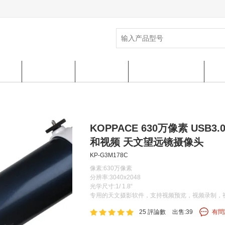
中心
熱銷產品
公司介绍
常见问题 & 帮助
售
KOPPACE 630万像素 USB
和视频 天文望远镜摄像头
KP-G3M178C
像素:630万像素
分辨率:3040x2048
光学尺寸:1/ 1.8“
专用的天文摄影软件，支持视频预览，视频录制，
25 評論數
出售:39
有問