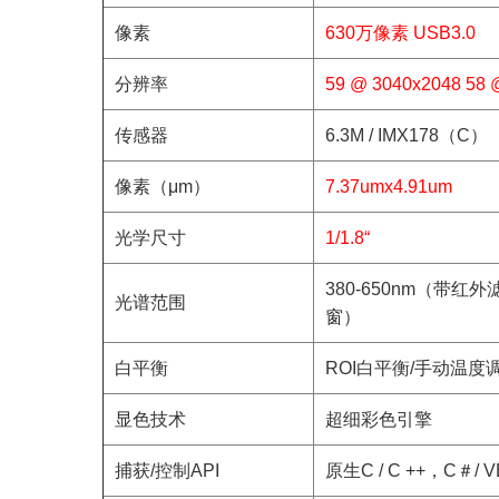
像素
630万像素 USB3.0
分辨率
59 @ 3040x2048 58 
传感器
6.3M / IMX178（C）
像素（μm）
7.37umx4.91um
光学尺寸
1/1.8“
380-650nm（带红
光谱范围
窗）
白平衡
ROI白平衡/手动温度
显色技术
超细彩色引擎
捕获/控制API
原生C / C ++，C＃/ V