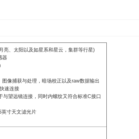
月亮、太阳以及如星系和星云，集群等行星)
感器
）
图像捕获与处理，暗场校正以及raw数据输出
的快速连接
便于与望远镜连接，同时内螺纹又符合标准C接口
25英寸天文滤光片