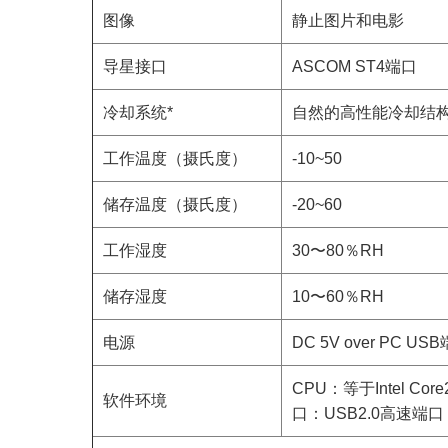
图像
静止图片和电影
导星接口
ASCOM ST4端口
冷却系统*
自然的高性能冷却结
工作温度（摄氏度）
-10~50
储存温度（摄氏度）
-20~60
工作湿度
30〜80％RH
储存湿度
10〜60％RH
电源
DC 5V over PC US
CPU：等于Intel C
软件环境
口：USB2.0高速端口