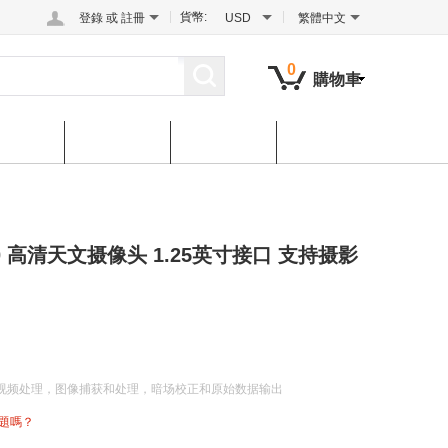
貨幣:
登錄
或
註冊
USD
繁體中文
0
購物車
后服务
联系我们
下载中心
3.0 高清天文摄像头 1.25英寸接口 支持摄影
视频处理，图像捕获和处理，暗场校正和原始数据输出
題嗎？